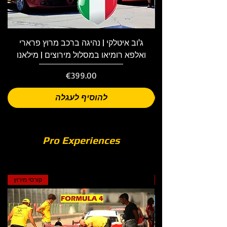
ג'וב איטלקי | נהיגה ברכב מרוץ פרארי
ואלפא רומיאו במסלול מירוצים | מילאנו
Price
€399.00
להוסיף לעגלה
Pro Experiences
קורסי מרוץ
קורסי מירוץ