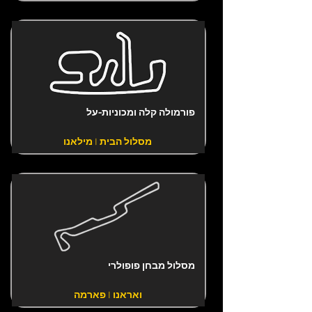
פורמולה קלה ומכוניות-על
מסלול הבית | מילאנו
מסלול מבחן פופולרי
ואראנו | פארמה