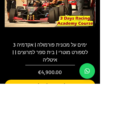
3 ימים על מכונית פורמולה | אקדמיה
לספורט מוטרי | בית ספר למרוצים | |
איטליה
Price
€4,900.00
להוסיף לעגלה
אנחנו אחד מקבוצות המרוצים וספקי
אירועי הספורט המוטוריים המובילים
באיטליה, אשר מחויבים לספק חווית