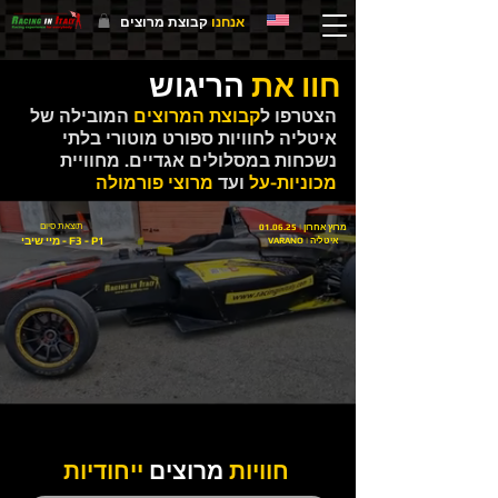
אנחנו
קבוצת מרוצים
חוו את
הריגוש
הצטרפו ל
קבוצת המרוצים
המובילה של
איטליה לחוויות ספורט מוטורי בלתי
נשכחות במסלולים אגדיים. מחוויית
מכוניות-על
ועד
מרוצי פורמולה
תוצאת סיום
מרוץ אחרון | 01.06.25
מיי שיבי - F3 - P1
VARANO | איטליה
חוויות
מרוצים
ייחודיות