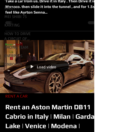
Take a car from us. Drive it in Italy . Then Drive it in
Monaco. then slide it into the tunnel , and for 1.5sec,
RALLY
feel like Ayrton Senna...
MEI SHIBI 75
KARTING
HOW TO DRIVE
A CIRCUIT OF...
RACING TEAM
OVERPASS
ONBOARD
Load video
RENT A CAR
Rent an Aston Martin DB11
Cabrio in Italy | Milan | Garda
Lake | Venice | Modena |