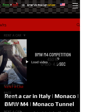
אנחנו
קבוצת מרוצים
בלוג
RENT A CAR
All Posts
RACES
EVENTS
Load video
TRACK DAYS
RACING
COURSES
KIDS STUFF
RENT A CAR
RACE
Rent a car in Italy | Monaco |
VACATION
BMW M4 | Monaco Tunnel
TEST DRIVE
RENT A CAR