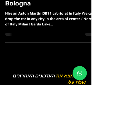
Bologna
Hire an Aston Martin DB11 cabriolet in Italy We can
drop the car in any city in the area of center / North
of Italy Milan | Garda Lake...
כאן תמצא את
העדכונים האחרונים
שלנו על:
קבוצת מירוצים
עונת המרוצים
קורסי מירוץ
נסיעת מבחן פרארי ולמבורגיני
השכרת פרארי ומכוניות יוקרה