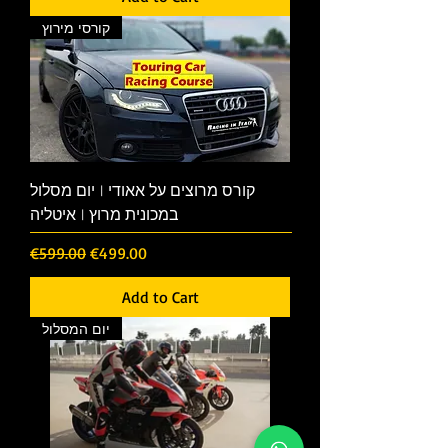
קורסי מירוץ
קורס מרוצים על אאודי | יום מסלול
במכונית מרוץ | איטליה
Regular Price
Sale Price
€599.00
€499.00
Add to Cart
יום המסלול