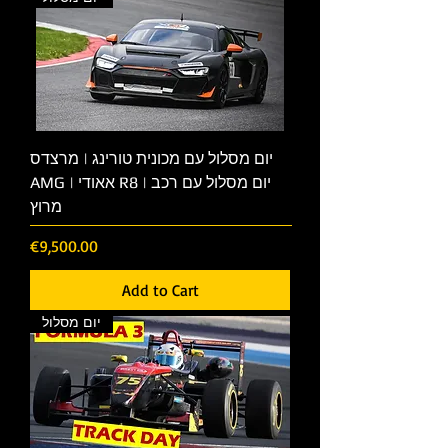
יום מסלול עם מכונית טורינג | מרצדס
AMG | אאודי R8 | יום מסלול עם רכב
מרוץ
Price
€9,500.00
Add to Cart
יום מסלול