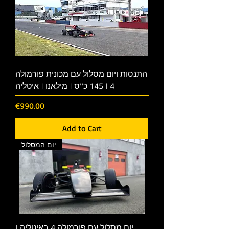
התנסות ויום מסלול עם מכונית פורמולה
4 | 145 כ"ס | מילאנו | איטליה
Price
€990.00
Add to Cart
יום המסלול
יום מסלול עם פורמולה 4 באיטליה |