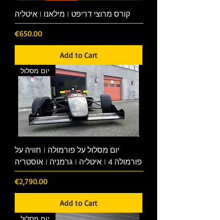
קורס מרוצי דריפט | מילאנו | איטליה
Price
€650.00
Add to Cart
יום מסלול
יום מסלול על פורמולה | חוויה על
פורמולה 4 | איטליה | גרמניה | אוסטריה
Price
€2,790.00
Add to Cart
יום מסלול