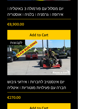
יום מסלול עם פורמולה 3 באיטליה |
אירופה | גרמניה | בלגיה | אוסטריה
Price
€8,900.00
Add to Cart
לקבוצות
יום אינסנטיב לחברות | אירועי גיבוש
חברה עם פעילויות מוטוריות | איטליה
Price
€270.00
Add to Cart