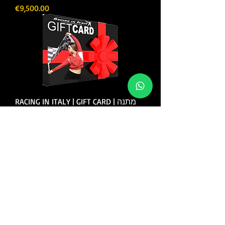
Price
€9,500.00
RACING IN ITALY | GIFT CARD | מתנה
לחובב רכב
Price
€50.00
How to Drive the
Circuit of Hockenheim Ring