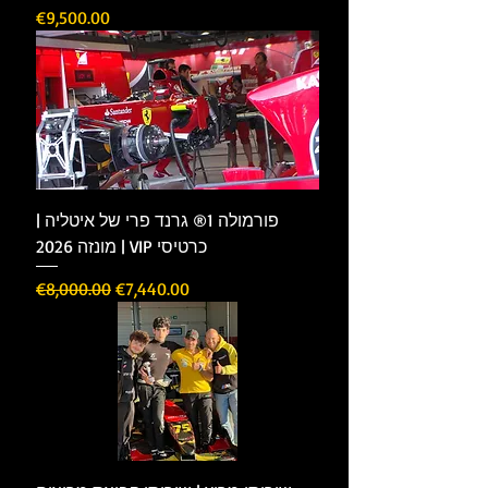
Price
€9,500.00
פורמולה 1® גרנד פרי של איטליה |
מונזה 2026 | VIP כרטיסי
Regular Price
Sale Price
€8,000.00
€7,440.00