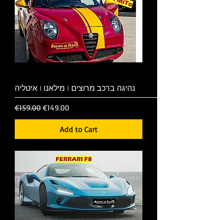
נהיגה ברכב מרוצים | מילאנו | איטליה
Regular Price
Sale Price
€159.00
€149.00
Add to Cart