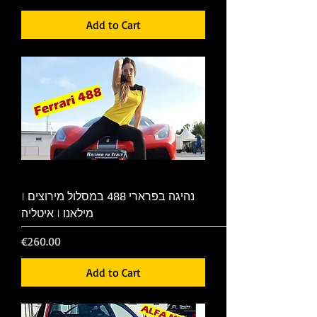
Add to Cart
נהיגה בפרארי 488 במסלול מירוצים |
מילאנו | איטליה
Price
€260.00
Add to Cart