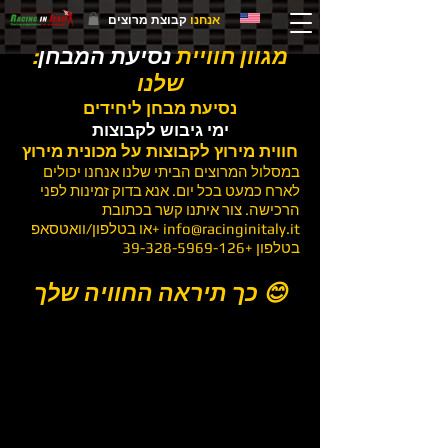
אנחנו
קבוצת מרוצים
:מגוון חוויית
נסיעת המבחן
שלנו
נסיעת מבחן ליחידים
ימי גיבוש לקבוצות
חווית מירוץ לקבוצות על מכונית מירוץ
במסלול המרוצים הביתי שלנו אנחנו יכולים
לארח כמעט בכל יום. אנא בדוק זמינות לפני
הרכישה. צור איתנו קשר בכתובת
info@racinginitaly.it
+או בטלפון/וואטסאפ
בטלפון
+39-328-5969-126
כך תיראה החוויה שלך 😊