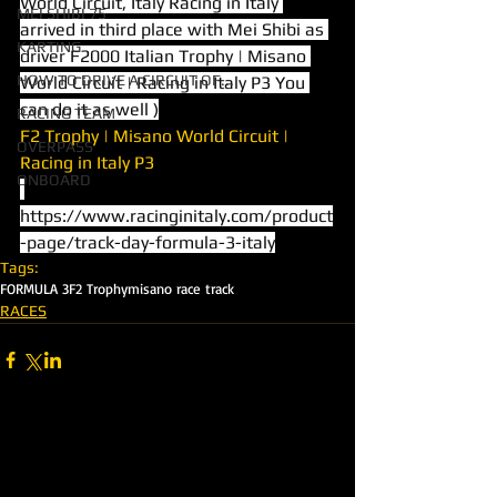
World Circuit, Italy Racing in Italy 
MEI SHIBI 75
arrived in third place with Mei Shibi as 
KARTING
driver F2000 Italian Trophy | Misano 
HOW TO DRIVE A CIRCUIT OF...
World Circuit | Racing in Italy P3 You 
can do it as well )
RACING TEAM
F2 Trophy | Misano World Circuit | 
OVERPASS
Racing in Italy P3
ONBOARD
https://www.racinginitaly.com/product
-page/track-day-formula-3-italy
Tags:
FORMULA 3
F2 Trophy
misano race track
RACES