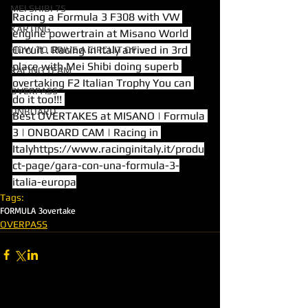
MEI SHIBI 75
Racing a Formula 3 F308 with VW 
KARTING
engine powertrain at Misano World 
Circuit . Racing in Italy arrived in 3rd 
HOW TO DRIVE A CIRCUIT OF...
place with Mei Shibi doing superb 
RACING TEAM
overtaking F2 Italian Trophy You can 
OVERPASS
do it too!!! 
ONBOARD
Best OVERTAKES at MISANO | Formula 
3 | ONBOARD CAM | Racing in 
Italy
https://www.racinginitaly.it/produ
ct-page/gara-con-una-formula-3-
italia-europa
Tags:
FORMULA 3
overtake
OVERPASS