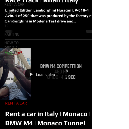
RENT A CAR
Limited Edition Lamborghini Huracan LP-610-4
RALLY
Avio. 1 of 250 that was produced by the factory of
MEI SHIBI
Lamborghini in Modena Test drive and...
75
KARTING
HOW TO
DRIVE A
CIRCUIT
OF...
RACING
TEAM
Load video
OVERPASS
ONBOARD
RENT A CAR
Rent a car in Italy | Monaco |
BMW M4 | Monaco Tunnel