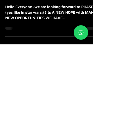
Hello Everyone , we are looking forward to PHASE IV
(yes like in star wars;) )its A NEW HOPE with MANY
NEW OPPORTUNITIES WE HAVE...
כאן תמצא את
העדכונים האחרונים
שלנו על:
קבוצת מירוצים
עונת המרוצים
קורסי מירוץ
נסיעת מבחן פרארי ולמבורגיני
השכרת פרארי ומכוניות יוקרה
פוסטים מומלצים