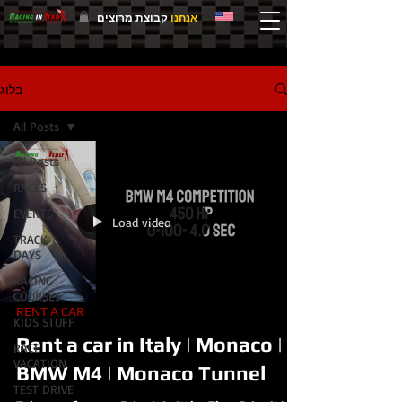
אנחנו
קבוצת מרוצים
בלוג
All Posts
All Posts
RACES
EVENTS
Load video
TRACK
DAYS
RACING
COURSES
RENT A CAR
KIDS STUFF
Rent a car in Italy | Monaco |
RACE
VACATION
BMW M4 | Monaco Tunnel
TEST DRIVE